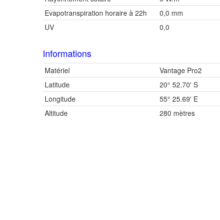
Evapotranspiration horaire à 22h
0,0 mm
UV
0,0
Informations
Matériel
Vantage Pro2
Latitude
20° 52.70' S
Longitude
55° 25.69' E
Altitude
280 mètres