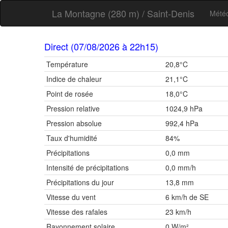
La Montagne (280 m) / Saint-Denis
Météo
Direct (07/08/2026 à 22h15)
Température
20,8°C
Indice de chaleur
21,1°C
Point de rosée
18,0°C
Pression relative
1024,9 hPa
Pression absolue
992,4 hPa
Taux d'humidité
84%
Précipitations
0,0 mm
Intensité de précipitations
0,0 mm/h
Précipitations du jour
13,8 mm
Vitesse du vent
6 km/h de SE
Vitesse des rafales
23 km/h
Rayonnement solaire
0 W/m²