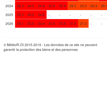
2024
35.3
34.3
34.8
32.9
30.9
29.3
29.3
29.4
29.
2025
35.3
36.3
34.5
-
-
-
-
-
-
2026
34.1
33.9
34.8
34.5
33.8
31.9
27.2
-
-
© MétéoR-OI 2015-2019 - Les données de ce site ne peuvent
garantir la protection des biens et des personnes