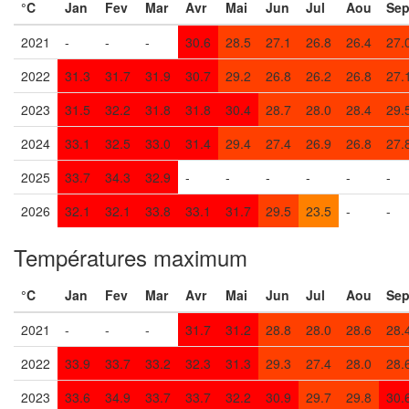
°C
Jan
Fev
Mar
Avr
Mai
Jun
Jul
Aou
Se
2021
-
-
-
30.6
28.5
27.1
26.8
26.4
27.
2022
31.3
31.7
31.9
30.7
29.2
26.8
26.2
26.8
27.
2023
31.5
32.2
31.8
31.8
30.4
28.7
28.0
28.4
29.
2024
33.1
32.5
33.0
31.4
29.4
27.4
26.9
26.8
27.
2025
33.7
34.3
32.9
-
-
-
-
-
-
2026
32.1
32.1
33.8
33.1
31.7
29.5
23.5
-
-
Températures maximum
°C
Jan
Fev
Mar
Avr
Mai
Jun
Jul
Aou
Se
2021
-
-
-
31.7
31.2
28.8
28.0
28.6
28.
2022
33.9
33.7
33.2
32.3
31.3
29.3
27.4
28.0
28.
2023
33.6
34.9
33.7
33.7
32.2
30.9
29.7
29.8
30.