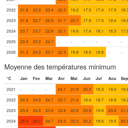
2022
21.8
22.9
23.4
22.3
19.2
17.3
17.4
17.9
18.
2023
21.8
22.7
22.9
21.7
20.7
17.9
17.5
19.4
19.
2024
23.7
23.7
22.8
22.1
19.8
17.4
18.1
18.3
17.
2025
23.9
23.2
24.7
-
-
-
-
-
-
2026
21.3
24.0
23.7
22.3
19.8
18.5
18.8
-
-
Moyenne des températures minimum
°C
Jan
Fev
Mar
Avr
Mai
Jun
Jul
Aou
Se
2021
-
-
-
24.1
21.8
20.3
19.3
19.0
19.
2022
24.3
24.5
24.7
23.7
21.4
19.4
18.7
18.9
19.
2023
23.9
24.5
23.9
23.9
22.6
20.9
19.9
20.6
21.
2024
25.3
25.2
24.7
24.3
22.3
20.2
19.6
19.5
20.