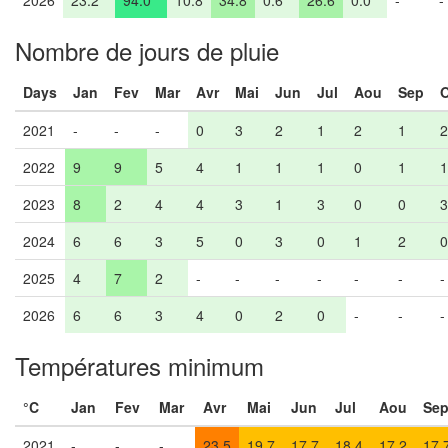
2026
23.2
94.0
10.8
34.8
0.6
26.6
0.0
-
-
Nombre de jours de pluie
Days
Jan
Fev
Mar
Avr
Mai
Jun
Jul
Aou
Sep
O
2021
-
-
-
0
3
2
1
2
1
2
2022
9
9
5
4
1
1
1
0
1
1
2023
8
2
4
4
3
1
3
0
0
3
2024
6
6
3
5
0
3
0
1
2
0
2025
4
7
2
-
-
-
-
-
-
-
2026
6
6
3
4
0
2
0
-
-
-
Températures minimum
°C
Jan
Fev
Mar
Avr
Mai
Jun
Jul
Aou
Se
2021
-
-
-
23.5
19.7
17.7
18.4
17.2
17.