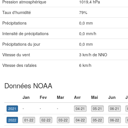
Pression atmosphérique
1019,4 hPa
Taux d'humidité
79%
Précipitations
0,0 mm
Intensité de précipitations
0,0 mm/h
Précipitations du jour
0,0 mm
Vitesse du vent
3 km/h de NNO
Vitesse des rafales
6 km/h
Données NOAA
Jan
Fev
Mar
Avr
Mai
Jun
J
-
-
-
2021
04-21
05-21
06-21
2022
01-22
02-22
03-22
04-22
05-22
06-22