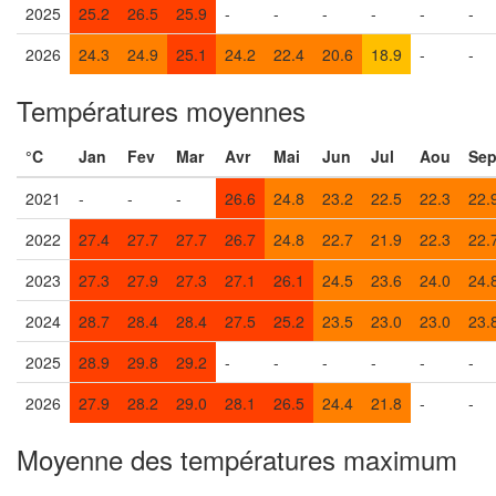
2025
25.2
26.5
25.9
-
-
-
-
-
-
2026
24.3
24.9
25.1
24.2
22.4
20.6
18.9
-
-
Températures moyennes
°C
Jan
Fev
Mar
Avr
Mai
Jun
Jul
Aou
Se
2021
-
-
-
26.6
24.8
23.2
22.5
22.3
22.
2022
27.4
27.7
27.7
26.7
24.8
22.7
21.9
22.3
22.
2023
27.3
27.9
27.3
27.1
26.1
24.5
23.6
24.0
24.
2024
28.7
28.4
28.4
27.5
25.2
23.5
23.0
23.0
23.
2025
28.9
29.8
29.2
-
-
-
-
-
-
2026
27.9
28.2
29.0
28.1
26.5
24.4
21.8
-
-
Moyenne des températures maximum