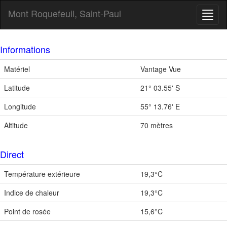
Mont Roquefeuil, Saint-Paul
Toggl
naviga
Informations
Matériel
Vantage Vue
Latitude
21° 03.55' S
Longitude
55° 13.76' E
Altitude
70 mètres
Direct
Température extérieure
19,3°C
Indice de chaleur
19,3°C
Point de rosée
15,6°C