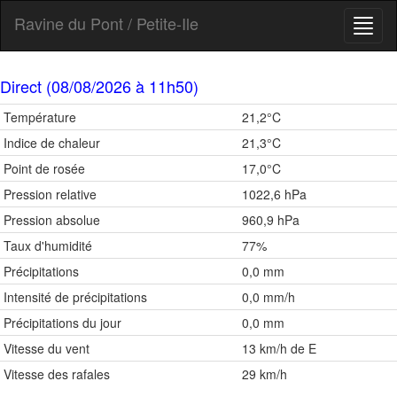
Ravine du Pont / Petite-Ile
Toggl
naviga
Direct (08/08/2026 à 11h50)
Température
21,2°C
Indice de chaleur
21,3°C
Point de rosée
17,0°C
Pression relative
1022,6 hPa
Pression absolue
960,9 hPa
Taux d'humidité
77%
Précipitations
0,0 mm
Intensité de précipitations
0,0 mm/h
Précipitations du jour
0,0 mm
Vitesse du vent
13 km/h de E
Vitesse des rafales
29 km/h