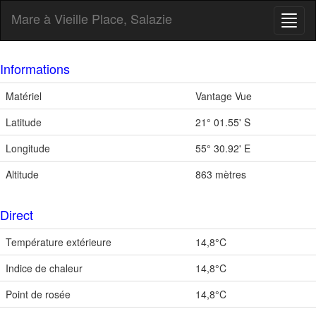
Mare à Vieille Place, Salazie
Toggl
naviga
Informations
Matériel
Vantage Vue
Latitude
21° 01.55' S
Longitude
55° 30.92' E
Altitude
863 mètres
Direct
Température extérieure
14,8°C
Indice de chaleur
14,8°C
Point de rosée
14,8°C