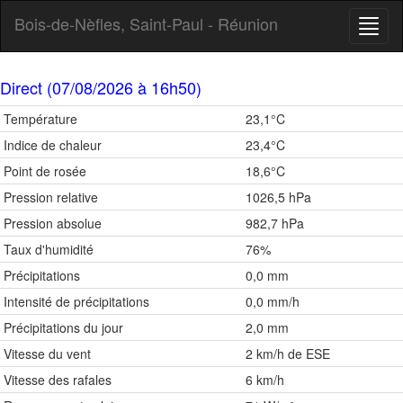
Bois-de-Nèfles, Saint-Paul - Réunion
Toggl
naviga
Direct (07/08/2026 à 16h50)
Température
23,1°C
Indice de chaleur
23,4°C
Point de rosée
18,6°C
Pression relative
1026,5 hPa
Pression absolue
982,7 hPa
Taux d'humidité
76%
Précipitations
0,0 mm
Intensité de précipitations
0,0 mm/h
Précipitations du jour
2,0 mm
Vitesse du vent
2 km/h de ESE
Vitesse des rafales
6 km/h