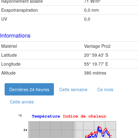
Rayonnement solaire
71 W/m²
Evapotranspiration
0,0 mm
UV
0,0
Informations
Matériel
Vantage Pro2
Latitude
20° 59.43' S
Longitude
55° 19.77' E
Altitude
380 mètres
Dernières 24 heures
Cette semaine
Ce mois
Cette année