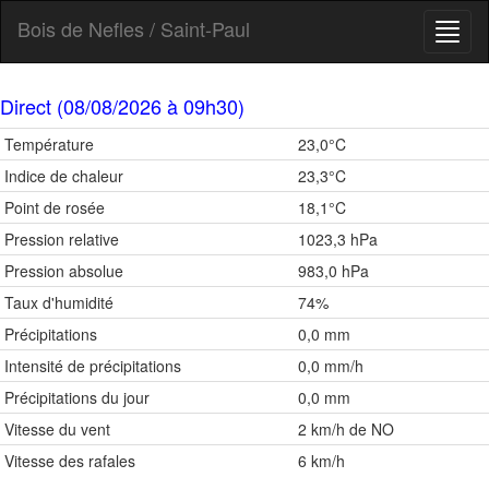
Bois de Nefles / Saint-Paul
Toggl
naviga
Direct (08/08/2026 à 09h30)
Température
23,0°C
Indice de chaleur
23,3°C
Point de rosée
18,1°C
Pression relative
1023,3 hPa
Pression absolue
983,0 hPa
Taux d'humidité
74%
Précipitations
0,0 mm
Intensité de précipitations
0,0 mm/h
Précipitations du jour
0,0 mm
Vitesse du vent
2 km/h de NO
Vitesse des rafales
6 km/h